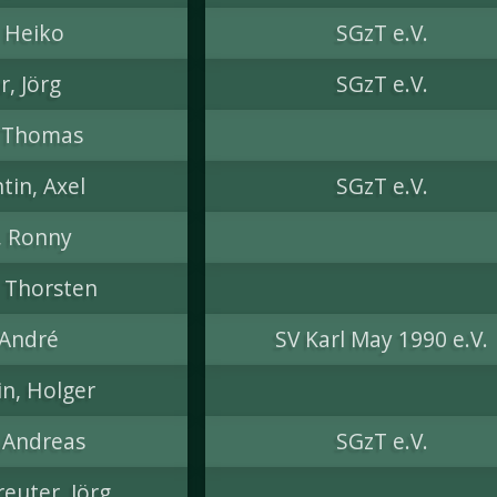
 Heiko
SGzT e.V.
r, Jörg
SGzT e.V.
, Thomas
in, Axel
SGzT e.V.
, Ronny
 Thorsten
 André
SV Karl May 1990 e.V.
n, Holger
 Andreas
SGzT e.V.
euter, Jörg