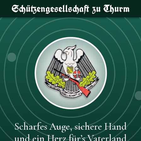
Schützengesellschaft zu Thurm
Scharfes Auge, sichere Hand
und ein Herz für’s Vaterland