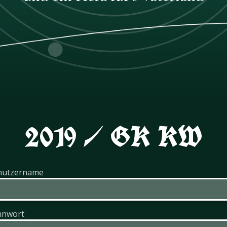
2019 / GK KW
nutzername
nnwort